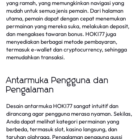
yang ramah, yang memungkinkan navigasi yang
mudah untuk semua jenis pemain. Dari halaman
utama, pemain dapat dengan cepat menemukan
permainan yang mereka suka, melakukan deposit,
dan mengakses tawaran bonus. HOKI77 juga
menyediakan berbagai metode pembayaran,
termasuk e-wallet dan cryptocurrency, sehingga
memudahkan transaksi.
Antarmuka Pengguna dan
Pengalaman
Desain antarmuka HOKI77 sangat intuitif dan
dirancang agar pengguna merasa nyaman. Sekilas,
Anda dapat melihat kategori permainan yang
berbeda, termasuk slot, kasino langsung, dan
taruhan olahraga. Pengalaman pengguna aussi