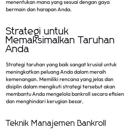
menentukan mana yang sesuai dengan gaya
bermain dan harapan Anda.
Strategi untuk
Memaksimalkan Taruhan
Anda
Strategi taruhan yang baik sangat krusial untuk
meningkatkan peluang Anda dalam meraih
kemenangan. Memiliki rencana yang jelas dan
disiplin dalam mengikuti strategi tersebut akan
membantu Anda mengelola bankroll secara efisien
dan menghindari kerugian besar.
Teknik Manajemen Bankroll