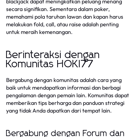
blackjack dapat meningkatkan peluang menang
secara signifikan. Sementara dalam poker,
memahami pola taruhan lawan dan kapan harus
melakukan fold, call, atau raise adalah penting
untuk meraih kemenangan.
Berinteraksi dengan
Komunitas HOKI77
Bergabung dengan komunitas adalah cara yang
baik untuk mendapatkan informasi dan berbagi
pengalaman dengan pemain lain. Komunitas dapat
memberikan tips berharga dan panduan strategi
yang tidak Anda dapatkan dari tempat lain.
Bergabung dengan Forum dan