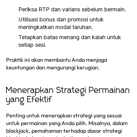
Periksa RTP dan varians sebelum bermain.
Utilisasi bonus dan promosi untuk
meningkatkan modal taruhan.
Tetapkan batas menang dan kalah untuk
setiap sesi.
Praktik ini akan membantu Anda menjaga
keuntungan dan mengurangi kerugian.
Menerapkan Strategi Permainan
yang Efektif
Penting untuk menerapkan strategi yang sesuai
untuk permainan yang Anda pilih. Misalnya, dalam
blackjack, pemahaman terhadap dasar strategi