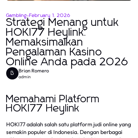
Gambling
-
February 1, 2026
Strategi Menang untuk
HOKI77 Heylink:
Memaksimalkan
Pengalaman Kasino
Online Anda pada 2026
Brian Romero
B
admin
Memahami Platform
HOKI77 Heylink
HOKI77 adalah salah satu platform judi online yang
semakin populer di Indonesia. Dengan berbagai