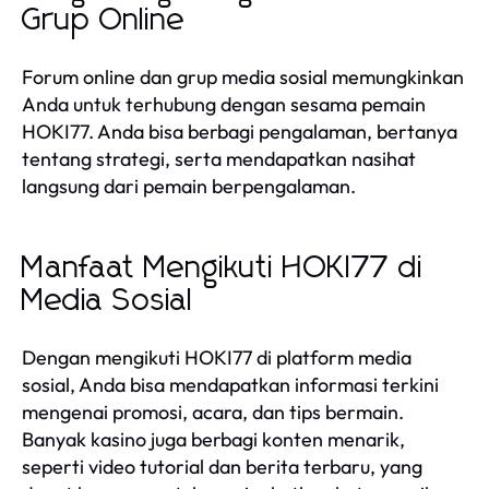
Grup Online
Forum online dan grup media sosial memungkinkan
Anda untuk terhubung dengan sesama pemain
HOKI77. Anda bisa berbagi pengalaman, bertanya
tentang strategi, serta mendapatkan nasihat
langsung dari pemain berpengalaman.
Manfaat Mengikuti HOKI77 di
Media Sosial
Dengan mengikuti HOKI77 di platform media
sosial, Anda bisa mendapatkan informasi terkini
mengenai promosi, acara, dan tips bermain.
Banyak kasino juga berbagi konten menarik,
seperti video tutorial dan berita terbaru, yang