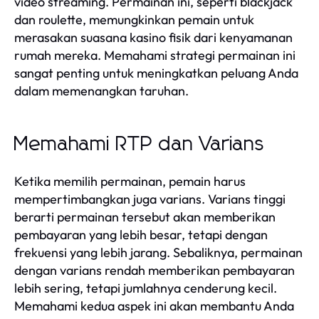
video streaming. Permainan ini, seperti blackjack
dan roulette, memungkinkan pemain untuk
merasakan suasana kasino fisik dari kenyamanan
rumah mereka. Memahami strategi permainan ini
sangat penting untuk meningkatkan peluang Anda
dalam memenangkan taruhan.
Memahami RTP dan Varians
Ketika memilih permainan, pemain harus
mempertimbangkan juga varians. Varians tinggi
berarti permainan tersebut akan memberikan
pembayaran yang lebih besar, tetapi dengan
frekuensi yang lebih jarang. Sebaliknya, permainan
dengan varians rendah memberikan pembayaran
lebih sering, tetapi jumlahnya cenderung kecil.
Memahami kedua aspek ini akan membantu Anda