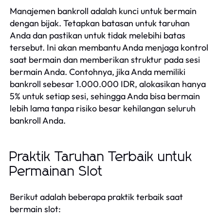
Manajemen bankroll adalah kunci untuk bermain
dengan bijak. Tetapkan batasan untuk taruhan
Anda dan pastikan untuk tidak melebihi batas
tersebut. Ini akan membantu Anda menjaga kontrol
saat bermain dan memberikan struktur pada sesi
bermain Anda. Contohnya, jika Anda memiliki
bankroll sebesar 1.000.000 IDR, alokasikan hanya
5% untuk setiap sesi, sehingga Anda bisa bermain
lebih lama tanpa risiko besar kehilangan seluruh
bankroll Anda.
Praktik Taruhan Terbaik untuk
Permainan Slot
Berikut adalah beberapa praktik terbaik saat
bermain slot: