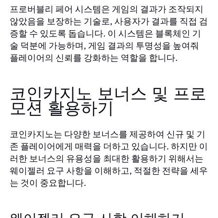
프로버블리 페어 시스템은 게임의 결과가 조작되지
않았음을 보장하는 기술로, 사용자가 결과를 직접 검
증할 수 있도록 돕습니다. 이 시스템은 블록체인 기
술 덕분에 가능하며, 게임 결과의 투명성을 높여줘
플레이어의 신뢰를 강화하는 역할을 합니다.
코인카지노 보너스 및 프로
모션 활용하기
코인카지노는 다양한 보너스를 제공하여 신규 및 기
존 플레이어에게 매력을 더하고 있습니다. 하지만 이
러한 보너스의 유용성을 최대한 활용하기 위해서는
웨이젤러 요구 사항을 이해하고, 적절한 전략을 세우
는 것이 중요합니다.