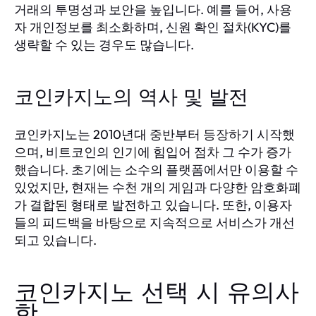
거래의 투명성과 보안을 높입니다. 예를 들어, 사용
자 개인정보를 최소화하며, 신원 확인 절차(KYC)를
생략할 수 있는 경우도 많습니다.
코인카지노의 역사 및 발전
코인카지노는 2010년대 중반부터 등장하기 시작했
으며, 비트코인의 인기에 힘입어 점차 그 수가 증가
했습니다. 초기에는 소수의 플랫폼에서만 이용할 수
있었지만, 현재는 수천 개의 게임과 다양한 암호화폐
가 결합된 형태로 발전하고 있습니다. 또한, 이용자
들의 피드백을 바탕으로 지속적으로 서비스가 개선
되고 있습니다.
코인카지노 선택 시 유의사
항