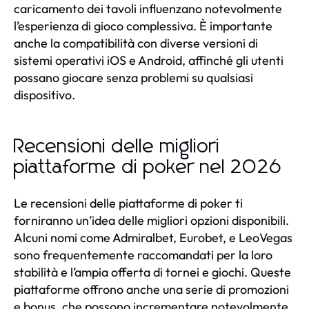
caricamento dei tavoli influenzano notevolmente
l’esperienza di gioco complessiva. È importante
anche la compatibilità con diverse versioni di
sistemi operativi iOS e Android, affinché gli utenti
possano giocare senza problemi su qualsiasi
dispositivo.
Recensioni delle migliori
piattaforme di poker nel 2026
Le recensioni delle piattaforme di poker ti
forniranno un’idea delle migliori opzioni disponibili.
Alcuni nomi come Admiralbet, Eurobet, e LeoVegas
sono frequentemente raccomandati per la loro
stabilità e l’ampia offerta di tornei e giochi. Queste
piattaforme offrono anche una serie di promozioni
e bonus, che possono incrementare notevolmente