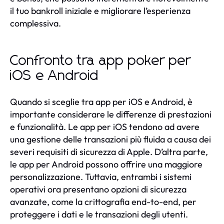
il tuo bankroll iniziale e migliorare l’esperienza
complessiva.
Confronto tra app poker per
iOS e Android
Quando si sceglie tra app per iOS e Android, è
importante considerare le differenze di prestazioni
e funzionalità. Le app per iOS tendono ad avere
una gestione delle transazioni più fluida a causa dei
severi requisiti di sicurezza di Apple. D’altra parte,
le app per Android possono offrire una maggiore
personalizzazione. Tuttavia, entrambi i sistemi
operativi ora presentano opzioni di sicurezza
avanzate, come la crittografia end-to-end, per
proteggere i dati e le transazioni degli utenti.