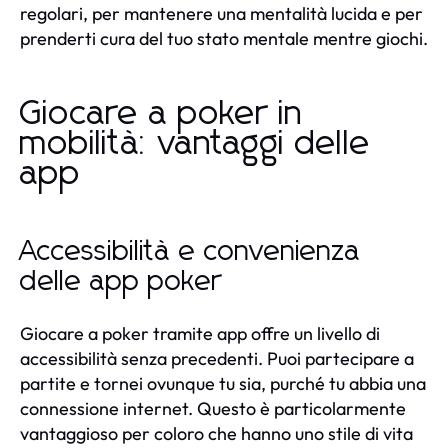
regolari, per mantenere una mentalità lucida e per
prenderti cura del tuo stato mentale mentre giochi.
Giocare a poker in
mobilità: vantaggi delle
app
Accessibilità e convenienza
delle app poker
Giocare a poker tramite app offre un livello di
accessibilità senza precedenti. Puoi partecipare a
partite e tornei ovunque tu sia, purché tu abbia una
connessione internet. Questo è particolarmente
vantaggioso per coloro che hanno uno stile di vita