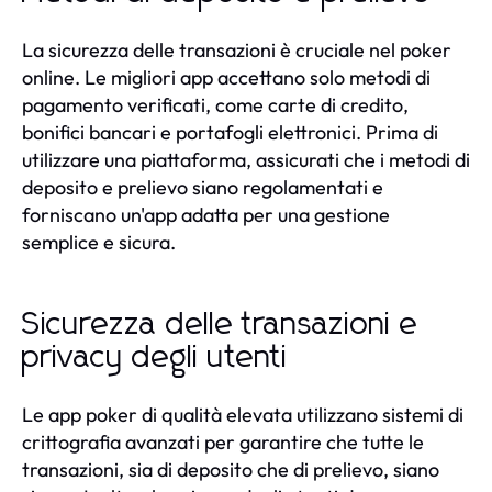
La sicurezza delle transazioni è cruciale nel poker
online. Le migliori app accettano solo metodi di
pagamento verificati, come carte di credito,
bonifici bancari e portafogli elettronici. Prima di
utilizzare una piattaforma, assicurati che i metodi di
deposito e prelievo siano regolamentati e
forniscano un'app adatta per una gestione
semplice e sicura.
Sicurezza delle transazioni e
privacy degli utenti
Le app poker di qualità elevata utilizzano sistemi di
crittografia avanzati per garantire che tutte le
transazioni, sia di deposito che di prelievo, siano