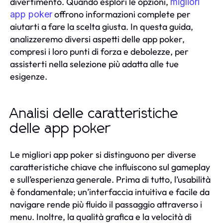
divertimento. Quando esplori le opzioni,
migliori
offrono informazioni complete per
app poker
aiutarti a fare la scelta giusta. In questa guida,
analizzeremo diversi aspetti delle app poker,
compresi i loro punti di forza e debolezze, per
assisterti nella selezione più adatta alle tue
esigenze.
Analisi delle caratteristiche
delle app poker
Le migliori app poker si distinguono per diverse
caratteristiche chiave che influiscono sul gameplay
e sull’esperienza generale. Prima di tutto, l’usabilità
è fondamentale; un’interfaccia intuitiva e facile da
navigare rende più fluido il passaggio attraverso i
menu. Inoltre, la qualità grafica e la velocità di