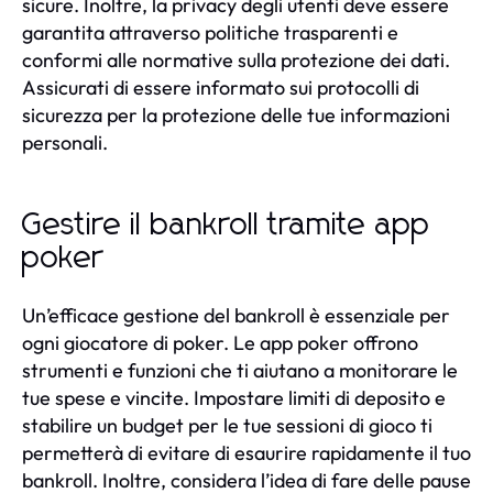
sicure. Inoltre, la privacy degli utenti deve essere
garantita attraverso politiche trasparenti e
conformi alle normative sulla protezione dei dati.
Assicurati di essere informato sui protocolli di
sicurezza per la protezione delle tue informazioni
personali.
Gestire il bankroll tramite app
poker
Un’efficace gestione del bankroll è essenziale per
ogni giocatore di poker. Le app poker offrono
strumenti e funzioni che ti aiutano a monitorare le
tue spese e vincite. Impostare limiti di deposito e
stabilire un budget per le tue sessioni di gioco ti
permetterà di evitare di esaurire rapidamente il tuo
bankroll. Inoltre, considera l’idea di fare delle pause