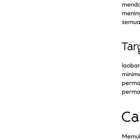
mendap
menin
semua 
Tar
laoba
minima
perma
perma
Ca
Memul