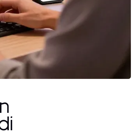
an
di