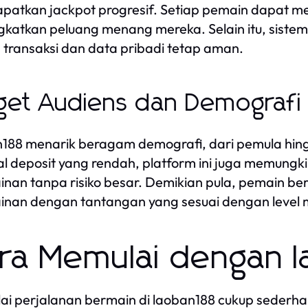
atkan jackpot progresif. Setiap pemain dapat mema
gkatkan peluang menang mereka. Selain itu, sist
transaksi dan data pribadi tetap aman.
get Audiens dan Demografi
n188 menarik beragam demografi, dari pemula h
l deposit yang rendah, platform ini juga memung
inan tanpa risiko besar. Demikian pula, pemain
inan dengan tantangan yang sesuai dengan level 
ra Memulai dengan 
ai perjalanan bermain di laoban188 cukup seder