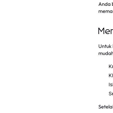
Anda b
memah
Mem
Untuk
mudah
K
K
I
S
Setela