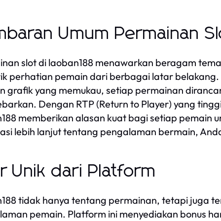
baran Umum Permainan Sl
nan slot di laoban188 menawarkan beragam tema d
k perhatian pemain dari berbagai latar belakang. D
n grafik yang memukau, setiap permainan diranc
arkan. Dengan RTP (Return to Player) yang tinggi
188 memberikan alasan kuat bagi setiap pemain 
asi lebih lanjut tentang pengalaman bermain, An
ur Unik dari Platform
188 tidak hanya tentang permainan, tetapi juga 
aman pemain. Platform ini menyediakan bonus hari