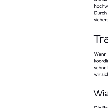
hochwe
Durch 
sicher
Tr
Wenn S
koordi
schnel
wir si
Wie
Die Re