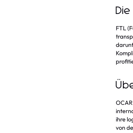
Die
FTL (F
transp
darunt
Kompli
profit
Übe
OCARGO
intern
ihre l
von de