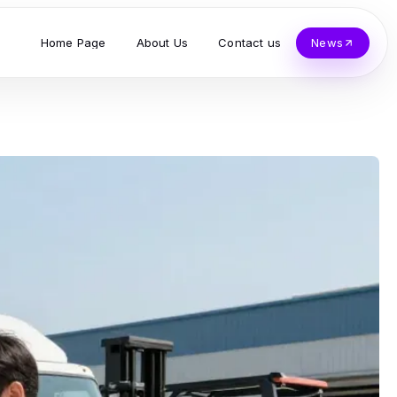
Home Page
About Us
Contact us
News