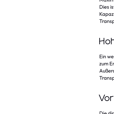
Dies i
Kapazi
Transp
Hoh
Ein we
zum Em
Außerd
Transp
Vor
Die di