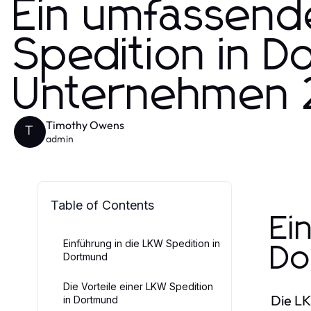
Ein umfassend
Spedition in D
Unternehmen
Timothy Owens
T
admin
Table of Contents
Ei
Einführung in die LKW Spedition in
Do
Dortmund
Die Vorteile einer LKW Spedition
Die LK
in Dortmund