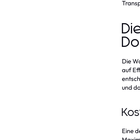
Transp
Di
Do
Die Wa
auf Ef
entsch
und da
Kos
Eine d
Maximi