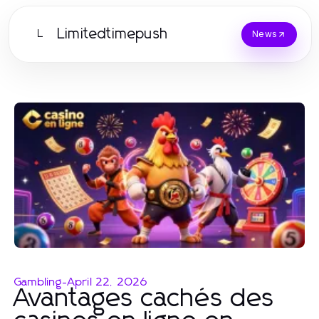
Limitedtimepush
L
News
Gambling
-
April 22, 2026
Avantages cachés des