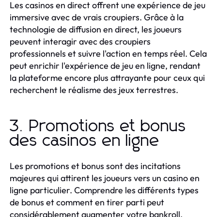
Les casinos en direct offrent une expérience de jeu
immersive avec de vrais croupiers. Grâce à la
technologie de diffusion en direct, les joueurs
peuvent interagir avec des croupiers
professionnels et suivre l'action en temps réel. Cela
peut enrichir l'expérience de jeu en ligne, rendant
la plateforme encore plus attrayante pour ceux qui
recherchent le réalisme des jeux terrestres.
3. Promotions et bonus
des casinos en ligne
Les promotions et bonus sont des incitations
majeures qui attirent les joueurs vers un casino en
ligne particulier. Comprendre les différents types
de bonus et comment en tirer parti peut
considérablement augmenter votre bankroll.