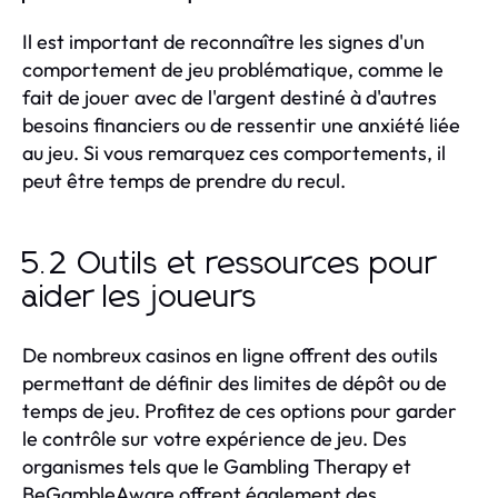
Il est important de reconnaître les signes d'un
comportement de jeu problématique, comme le
fait de jouer avec de l'argent destiné à d'autres
besoins financiers ou de ressentir une anxiété liée
au jeu. Si vous remarquez ces comportements, il
peut être temps de prendre du recul.
5.2 Outils et ressources pour
aider les joueurs
De nombreux casinos en ligne offrent des outils
permettant de définir des limites de dépôt ou de
temps de jeu. Profitez de ces options pour garder
le contrôle sur votre expérience de jeu. Des
organismes tels que le Gambling Therapy et
BeGambleAware offrent également des