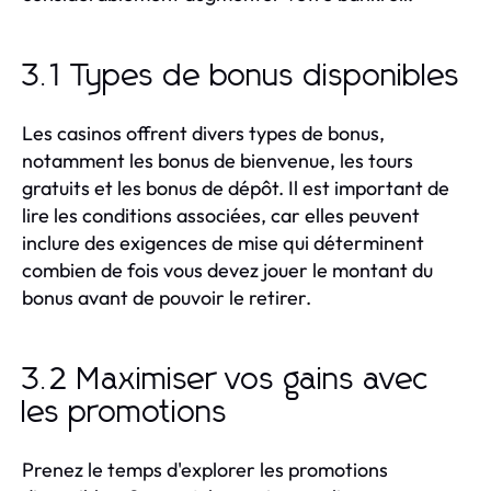
3.1 Types de bonus disponibles
Les casinos offrent divers types de bonus,
notamment les bonus de bienvenue, les tours
gratuits et les bonus de dépôt. Il est important de
lire les conditions associées, car elles peuvent
inclure des exigences de mise qui déterminent
combien de fois vous devez jouer le montant du
bonus avant de pouvoir le retirer.
3.2 Maximiser vos gains avec
les promotions
Prenez le temps d'explorer les promotions