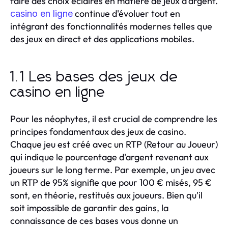
faire des choix éclairés en matière de jeux d'argent.
continue d'évoluer tout en
casino en ligne
intégrant des fonctionnalités modernes telles que
des jeux en direct et des applications mobiles.
1.1 Les bases des jeux de
casino en ligne
Pour les néophytes, il est crucial de comprendre les
principes fondamentaux des jeux de casino.
Chaque jeu est créé avec un RTP (Retour au Joueur)
qui indique le pourcentage d'argent revenant aux
joueurs sur le long terme. Par exemple, un jeu avec
un RTP de 95% signifie que pour 100 € misés, 95 €
sont, en théorie, restitués aux joueurs. Bien qu'il
soit impossible de garantir des gains, la
connaissance de ces bases vous donne un