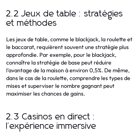
2.2 Jeux de table : stratégies
et méthodes
Les jeux de table, comme le blackjack, la roulette et
le baccarat, requièrent souvent une stratégie plus
approfondie. Par exemple, pour le blackjack,
connaître la stratégie de base peut réduire
l'avantage de la maison à environ 0,5%. De même,
dans le cas de la roulette, comprendre les types de
mises et superviser le nombre gagnant peut
maximiser les chances de gains.
2.3 Casinos en direct :
l'expérience immersive