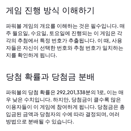
게임 진행 방식 이해하기
파워볼 게임의 개요를 이해하는 것은 필수입니다. 매
주 월요일, 수요일, 토요일에 진행되는 이 게임은 각
각의 추첨에서 특정 번호가 추출됩니다. 이 때, 사용
자들은 자신이 선택한 번호와 추첨 번호가 일치하는
지를 확인하게 됩니다.
당첨 확률과 당첨금 분배
파워볼의 당첨 확률은 292,201,338분의 1로, 이는 매
우 낮은 수치입니다. 하지만, 당첨금이 클수록 많은
이용자들이 이 게임에 참여하게 됩니다. 당첨금은 총
입금된 금액과 당첨자의 수에 따라 결정되며, 여러
방법으로 분배될 수 있습니다.