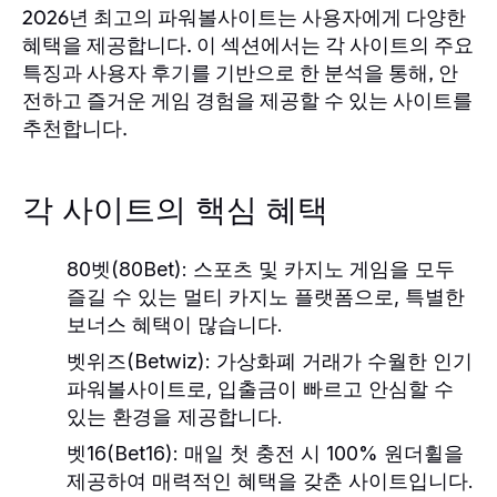
2026년 최고의 파워볼사이트는 사용자에게 다양한
혜택을 제공합니다. 이 섹션에서는 각 사이트의 주요
특징과 사용자 후기를 기반으로 한 분석을 통해, 안
전하고 즐거운 게임 경험을 제공할 수 있는 사이트를
추천합니다.
각 사이트의 핵심 혜택
80벳(80Bet):
스포츠 및 카지노 게임을 모두
즐길 수 있는 멀티 카지노 플랫폼으로, 특별한
보너스 혜택이 많습니다.
벳위즈(Betwiz):
가상화폐 거래가 수월한 인기
파워볼사이트로, 입출금이 빠르고 안심할 수
있는 환경을 제공합니다.
벳16(Bet16):
매일 첫 충전 시 100% 원더휠을
제공하여 매력적인 혜택을 갖춘 사이트입니다.