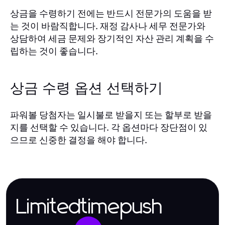
상금을 수령하기 전에는 반드시 전문가의 도움을 받
는 것이 바람직합니다. 재정 감사나 세무 전문가와
상담하여 세금 문제와 장기적인 자산 관리 계획을 수
립하는 것이 좋습니다.
상금 수령 옵션 선택하기
파워볼 당첨자는 일시불로 받을지 또는 할부로 받을
지를 선택할 수 있습니다. 각 옵션마다 장단점이 있
으므로 신중한 결정을 해야 합니다.
Limitedtimepush