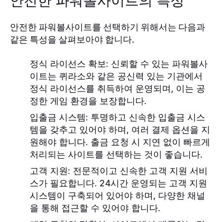
안전한 파워볼사이트의 특성
안전한 파워볼사이트를 선택하기 위해서는 다음과
같은 특성을 살펴보아야 합니다.
정식 라이선스 확보:
신뢰할 수 있는 파워볼사
이트는 퀴라소와 같은 공신력 있는 기관에서
정식 라이선스를 취득하여 운영되며, 이는 공
정한 게임 환경을 보장합니다.
입출금 시스템:
투명하고 신속한 입출금 시스
템을 갖추고 있어야 하며, 여러 결제 옵션을 지
원해야 합니다. 출금 요청 시 지연 없이 빠르게
처리되는 사이트를 선택하는 것이 좋습니다.
고객 지원:
전문적이고 신속한 고객 지원 서비
스가 필요합니다. 24시간 운영되는 고객 지원
시스템이 구축되어 있어야 하며, 다양한 채널
을 통해 접근할 수 있어야 합니다.