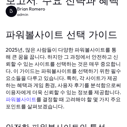
보고서: 주요 전략과 혜택
Brian Romero
B
admin
파워볼사이트 선택 가이드
2025년, 많은 사람들이 다양한 파워볼사이트를 통
해 큰 꿈을 꿉니다. 하지만 그 과정에서 안전하고 신
뢰할 수 있는 사이트를 선택하는 것은 매우 중요합니
다. 이 가이드는 파워볼사이트를 선택하기 위한 필수
요소들을 다루고 있습니다. 특히, 각 사이트가 제공
하는 혜택과 게임 환경, 사용자 후기를 분석함으로써
이용자에게 더욱 신뢰할 수 있는 정보를 제공합니다.
를 결정할 때 고려해야 할 몇 가지 주요
파워볼사이트
포인트를 살펴보겠습니다.