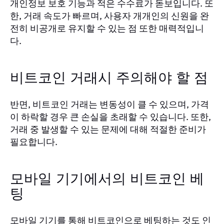
개인정보 보호 기능과 적은 수수료가 돋보입니다. 또
한, 거래 속도가 빠르며, 사용자 개개인의 신원을 완
전히 비공개로 유지할 수 있는 점 또한 매력적입니
다.
비트코인 거래시 주의해야 할 점
반면, 비트코인 거래는 변동성이 클 수 있으며, 가격
이 하락할 경우 큰 손실을 초래할 수 있습니다. 또한,
거래 중 발생할 수 있는 문제에 대해 적절한 준비가
필요합니다.
모바일 기기에서의 비트코인 베
팅
모바일 기기를 통해 비트코인으로 베팅하는 것도 인