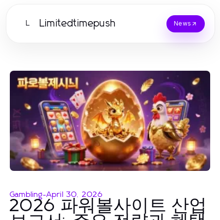
Limitedtimepush
L
News
Gambling
-
April 30, 2026
2026 파워볼사이트 산업